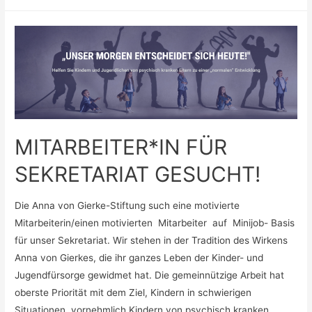
&
FRIENDS
–
DAS
NACH-
CORONA
PROJEKT
FÜR
MITARBEITER*IN FÜR
KINDER
&
SEKRETARIAT GESUCHT!
JUGENDLICHE
STARTET
Die Anna von Gierke-Stiftung such eine motivierte
IN
Mitarbeiterin/einen motivierten Mitarbeiter auf Minijob- Basis
DER
für unser Sekretariat. Wir stehen in der Tradition des Wirkens
ANNA-
Anna von Gierkes, die ihr ganzes Leben der Kinder- und
SCHMIDT-
Jugendfürsorge gewidmet hat. Die gemeinnützige Arbeit hat
SCHULE.
oberste Priorität mit dem Ziel, Kindern in schwierigen
Situationen, vornehmlich Kindern von psychisch kranken