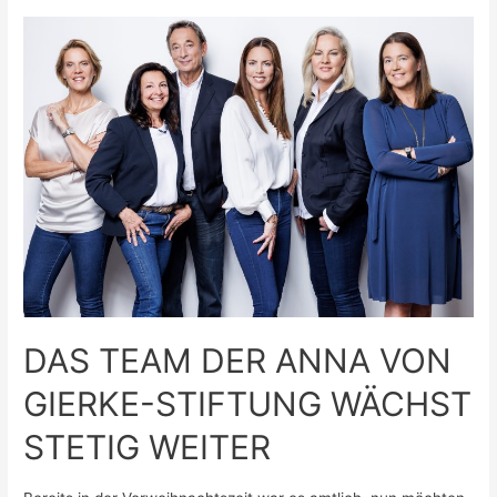
TURNIER
ZUM
WOHLE
VON
KINDERN
UND
JUGENDLICHEN
powered
by
PORSCHE
ZENTRUM
ASCHAFFENBURG
DAS TEAM DER ANNA VON
GIERKE-STIFTUNG WÄCHST
STETIG WEITER