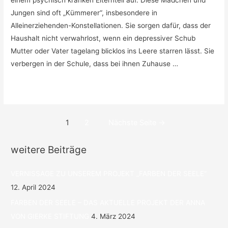
Jungen sind oft „Kümmerer“, insbesondere in
Alleinerziehenden-Konstellationen. Sie sorgen dafür, dass der
Haushalt nicht verwahrlost, wenn ein depressiver Schub
Mutter oder Vater tagelang blicklos ins Leere starren lässt. Sie
verbergen in der Schule, dass bei ihnen Zuhause …
„DAS
Weiterlesen »
VERSPRECHEN“
–
Beitragsnavigation
1
2
Nächste Seite
→
BEWEGENDER
ZDF-
weitere Beiträge
FILM
ÜBER
VERNISSAGE ZU UNSEREM PROJEKT „FARBEN DER SEELE“
DAS
12. April 2024
THEMA
„KINDER
FARBEN DER SEELE – DAS AKTUELLE PROJEKT DER ANNA
PSYCHISCH
VON GIERKE STIFTUNG
4. März 2024
KRANKER