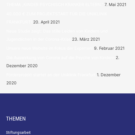
THEMA „KINDER PSYCHISCH KRANKER ELTERN.“
7. Mai 2021
40.000 € ZUM PROJEKTSTART FÜR DIE UNIKLINIK
FRANKFURT!
20. April 2021
Neue Studie zeigt: Das stille Leiden von Kindern und
Jugendlichen in der Corona-Krise
23. März 2021
Unsere neue Website im Fokus der Experten!
9. Februar 2021
Die Auswirkung von Corona auf die Psyche von Kindern
2.
Dezember 2020
Förderprojekt startet an der Uniklinik Frankfurt
1. Dezember
2020
THEMEN
Stiftungsarbeit