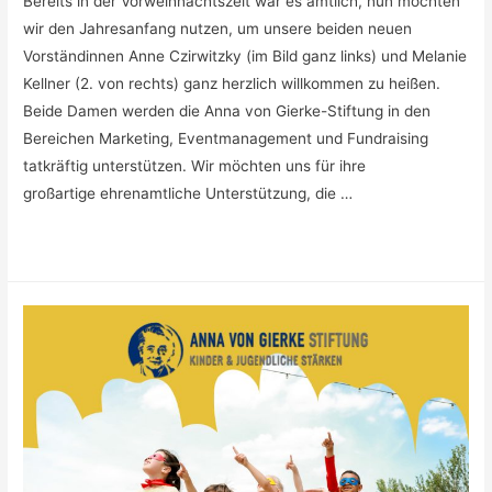
Bereits in der Vorweihnachtszeit war es amtlich, nun möchten
wir den Jahresanfang nutzen, um unsere beiden neuen
Vorständinnen Anne Czirwitzky (im Bild ganz links) und Melanie
Kellner (2. von rechts) ganz herzlich willkommen zu heißen.
Beide Damen werden die Anna von Gierke-Stiftung in den
Bereichen Marketing, Eventmanagement und Fundraising
tatkräftig unterstützen. Wir möchten uns für ihre
großartige ehrenamtliche Unterstützung, die …
DAS
Weiterlesen »
TEAM
DER
ANNA
VON
GIERKE-
STIFTUNG
WÄCHST
STETIG
WEITER