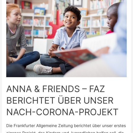
JETZT
AUCH
IM
ADORNO-
GYMNASIUM
IN
FRANKFURT
ANNA & FRIENDS – FAZ
BERICHTET ÜBER UNSER
NACH-CORONA-PROJEKT
Die Frankfurter Allgemeine Zeitung berichtet über unser erstes
eigenes Projekt, das Kindern und Jugendlichen helfen soll, die