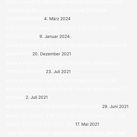
GOLF CHARITY TURNIER ZUM WOHLE VON KINDERN UND
ELTERN.“
JUGENDLICHEN powered by PORSCHE ZENTRUM
ASCHAFFENBURG
4. März 2024
DAS TEAM DER ANNA VON GIERKE-STIFTUNG WÄCHST
STETIG WEITER
9. Januar 2024
ANNA & FRIENDS JETZT AUCH IM ADORNO-GYMNASIUM IN
FRANKFURT
20. Dezember 2021
ANNA & FRIENDS – FAZ BERICHTET ÜBER UNSER NACH-
CORONA-PROJEKT
23. Juli 2021
ANNA & FRIENDS – DAS NACH-CORONA PROJEKT FÜR
KINDER & JUGENDLICHE STARTET IN DER ANNA-SCHMIDT-
SCHULE.
2. Juli 2021
MITARBEITER*IN FÜR SEKRETARIAT GESUCHT!
29. Juni 2021
ANNA VON GIERKE-STIFTUNG BEI RADIO FRANKFURT – DIE
GANZE SENDUNG AUF YOUTUBE.
17. Mai 2021
„DAS VERSPRECHEN“ – BEWEGENDER ZDF-FILM ÜBER DAS