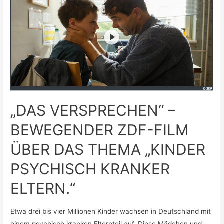
RADIO
FRANKFURT
–
DIE
GANZE
SENDUNG
AUF
YOUTUBE.
„DAS VERSPRECHEN“ –
BEWEGENDER ZDF-FILM
ÜBER DAS THEMA „KINDER
PSYCHISCH KRANKER
ELTERN.“
Etwa drei bis vier Millionen Kinder wachsen in Deutschland mit
einem psychisch kranken Elternteil auf. Diese Mädchen und