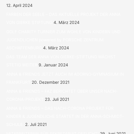
12. April 2024
FARBEN DER SEELE – DAS AKTUELLE PROJEKT DER ANNA
VON GIERKE STIFTUNG
4. März 2024
GOLF CHARITY TURNIER ZUM WOHLE VON KINDERN UND
JUGENDLICHEN powered by PORSCHE ZENTRUM
ASCHAFFENBURG
4. März 2024
DAS TEAM DER ANNA VON GIERKE-STIFTUNG WÄCHST
STETIG WEITER
9. Januar 2024
ANNA & FRIENDS JETZT AUCH IM ADORNO-GYMNASIUM IN
FRANKFURT
20. Dezember 2021
ANNA & FRIENDS – FAZ BERICHTET ÜBER UNSER NACH-
CORONA-PROJEKT
23. Juli 2021
ANNA & FRIENDS – DAS NACH-CORONA PROJEKT FÜR
KINDER & JUGENDLICHE STARTET IN DER ANNA-SCHMIDT-
SCHULE.
2. Juli 2021
MITARBEITER*IN FÜR SEKRETARIAT GESUCHT!
29. Juni 2021