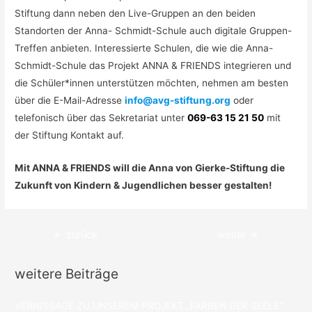
Stiftung dann neben den Live-Gruppen an den beiden
Standorten der Anna- Schmidt-Schule auch digitale Gruppen-
Treffen anbieten. Interessierte Schulen, die wie die Anna-
Schmidt-Schule das Projekt ANNA & FRIENDS integrieren und
die Schüler*innen unterstützen möchten, nehmen am besten
über die E-Mail-Adresse
info@avg-stiftung.org
oder
telefonisch über das Sekretariat unter
069-63 15 21 50
mit
der Stiftung Kontakt auf.
Mit ANNA & FRIENDS will die Anna von Gierke-Stiftung die
Zukunft von Kindern & Jugendlichen besser gestalten!
Beitragsnavigation
←
zurück
weiter
→
weitere Beiträge
VERNISSAGE ZU UNSEREM PROJEKT „FARBEN DER SEELE“