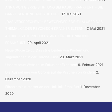
ANNA VON GIERKE-STIFTUNG BEI RADIO FRANKFURT – DIE
GANZE SENDUNG AUF YOUTUBE.
17. Mai 2021
„DAS VERSPRECHEN“ – BEWEGENDER ZDF-FILM ÜBER DAS
THEMA „KINDER PSYCHISCH KRANKER ELTERN.“
7. Mai 2021
40.000 € ZUM PROJEKTSTART FÜR DIE UNIKLINIK
FRANKFURT!
20. April 2021
Neue Studie zeigt: Das stille Leiden von Kindern und
Jugendlichen in der Corona-Krise
23. März 2021
Unsere neue Website im Fokus der Experten!
9. Februar 2021
Die Auswirkung von Corona auf die Psyche von Kindern
2.
Dezember 2020
Förderprojekt startet an der Uniklinik Frankfurt
1. Dezember
2020